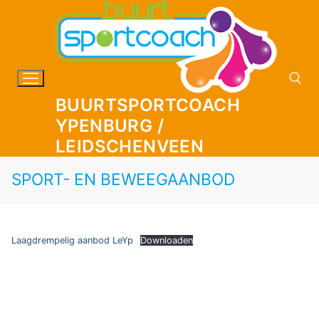
Ga
naar
de
inhoud
BUURTSPORTCOACH
YPENBURG /
Zoeken naar:
LEIDSCHENVEEN
SPORT- EN BEWEEGAANBOD
Laagdrempelig aanbod LeYp
Downloaden